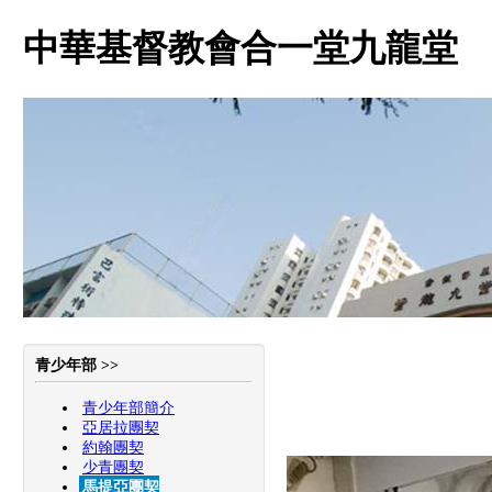
中華基督教會合一堂九龍堂
青少年部 >>
青少年部簡介
亞居拉團契
約翰團契
少青團契
馬提亞團契