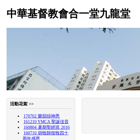
中華基督教會合一堂九龍堂
活動花絮 >>
170702 樂韻頌神恩
161210 YMCA 聖誕佳音
160804 暑期聖經班 2016
160710 胡牧師按牧四十
周年感恩