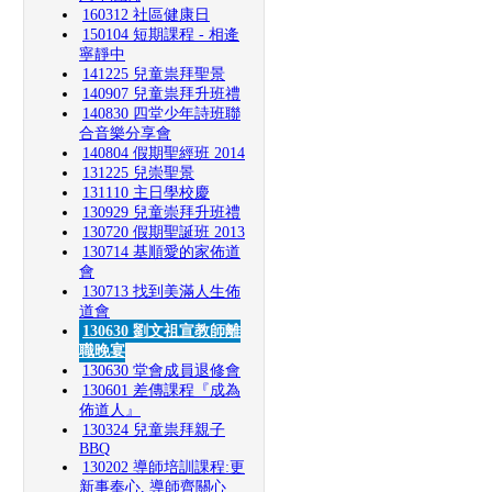
160312 社區健康日
150104 短期課程 - 相逄
寧靜中
141225 兒童祟拜聖景
140907 兒童祟拜升班禮
140830 四堂少年詩班聯
合音樂分享會
140804 假期聖經班 2014
131225 兒崇聖景
131110 主日學校慶
130929 兒童崇拜升班禮
130720 假期聖誕班 2013
130714 基順愛的家佈道
會
130713 找到美滿人生佈
道會
130630 劉文祖宣教師離
職晚宴
130630 堂會成員退修會
130601 差傳課程『成為
佈道人』
130324 兒童祟拜親子
BBQ
130202 導師培訓課程:更
新事奉心, 導師齊關心