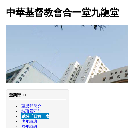
中華基督教會合一堂九龍堂
聖樂部 >>
聖樂部簡介
詩班員守則
獻詩「日程」表
少年詩班
成年詩班