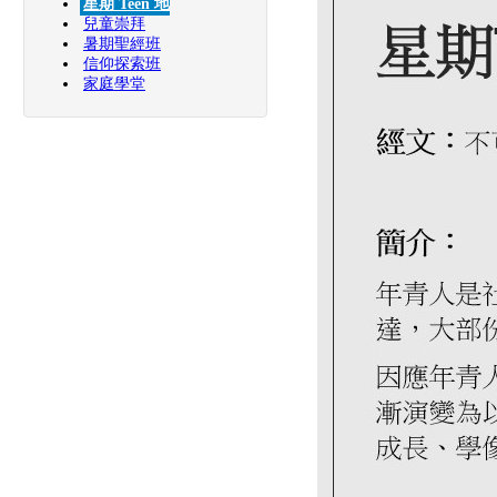
星期 Teen 地
兒童崇拜
暑期聖經班
信仰探索班
家庭學堂