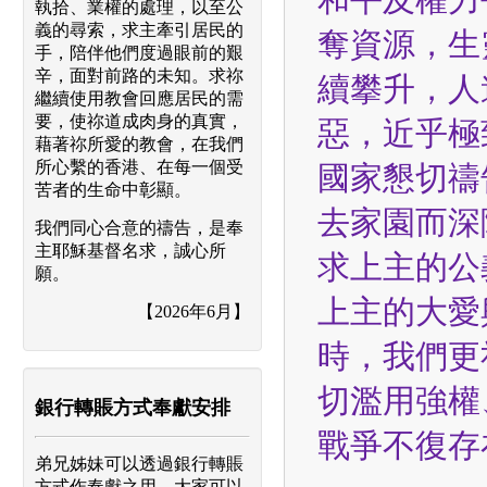
執拾、業權的處理，以至公
義的尋索，求主牽引居民的
奪資源，生
手，陪伴他們度過眼前的艱
辛，面對前路的未知。求祢
續攀升，人
繼續使用教會回應居民的需
要，使祢道成肉身的真實，
惡，近乎極
藉著祢所愛的教會，在我們
所心繫的香港、在每一個受
國家懇切禱
苦者的生命中彰顯。
去家園而深
我們同心合意的禱告，是奉
主耶穌基督名求，誠心所
求上主的公
願。
上主的大愛
【2026年6月】
時，我們更
切濫用強權
銀行轉賬方式奉獻安排
戰爭不復存
弟兄姊妹可以透過銀行轉賬
方式作奉獻之用，大家可以