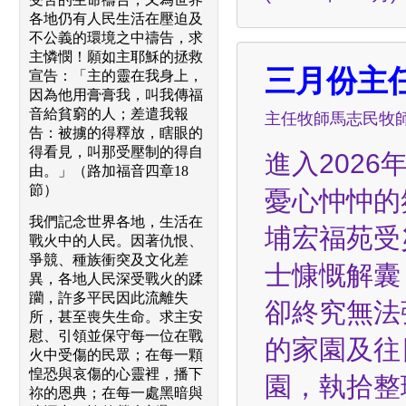
各地仍有人民生活在壓迫及
不公義的環境之中禱告，求
主憐憫！願如主耶穌的拯救
三月份主
宣告：「主的靈在我身上，
因為他用膏膏我，叫我傳福
音給貧窮的人；差遣我報
主任牧師馬志民牧
告：被擄的得釋放，瞎眼的
得看見，叫那受壓制的得自
進入202
由。」（路加福音四章18
節）
憂心忡忡的
我們記念世界各地，生活在
埔宏福苑受
戰火中的人民。因著仇恨、
爭競、種族衝突及文化差
士慷慨解囊
異，各地人民深受戰火的蹂
躪，許多平民因此流離失
卻終究無法
所，甚至喪失生命。求主安
慰、引領並保守每一位在戰
的家園及往
火中受傷的民眾；在每一顆
惶恐與哀傷的心靈裡，播下
園，執拾整
祢的恩典；在每一處黑暗與