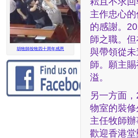
耘且不求回
主作忠心的
的感謝。2
師之職。但
胡牧師按牧四十周年感恩
與帶領從未
師。願主賜
溢。
另一方面，
物室的裝修
主任牧師辦
歡迎香港堂