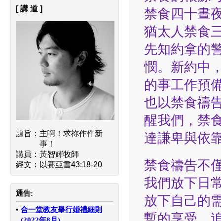
[ 講 道 ]
禁食四十晝
猶太人禁食
先知約拿的
憫。新約中
的事工作預
也以禁食禱
醒我們，禁
題旨：
主啊！求祢作件新
達謙卑與依
事！
講員：
黃智輝牧師
禁食禱告不
經文：
以賽亞書43:18-20
我們放下日
通告:
放下自己的
•
合一堂教友舉行婚禮細則
暫的享受，
(2022年8月)