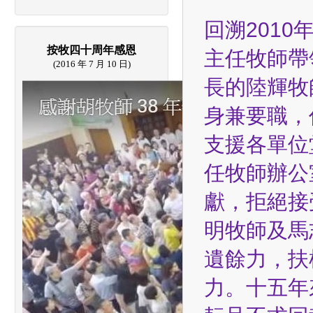
回溯201
按牧四十周年感恩
主任牧師帶
(2016 年 7 月 10 日)
長的陸輝牧
身兼要職，
支援各單位
任牧師辦公
獻，拒絕接
明牧師及馬
遺餘力，扶
力。十五年