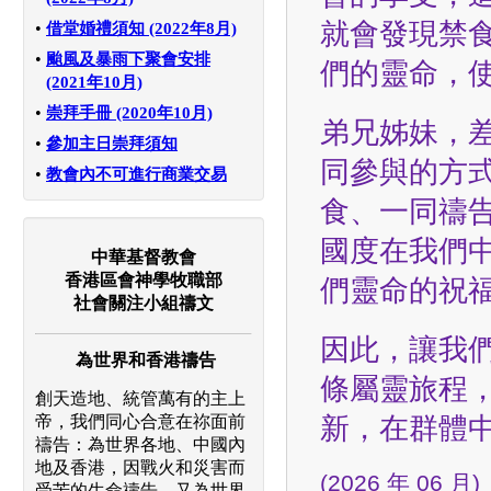
就會發現禁
•
借堂婚禮須知 (2022年8月)
•
颱風及暴雨下聚會安排
們的靈命，
(2021年10月)
•
崇拜手冊 (2020年10月)
弟兄姊妹，
•
參加主日崇拜須知
同參與的方
•
教會內不可進行商業交易
食、一同禱
國度在我們
中華基督教會
香港區會神學牧職部
們靈命的祝
社會關注小組禱文
因此，讓我們
為世界和香港禱告
條屬靈旅程
創天造地、統管萬有的主上
新，在群體
帝，我們同心合意在祢面前
禱告：為世界各地、中國內
地及香港，因戰火和災害而
(2026 年 06 月)
受苦的生命禱告，又為世界