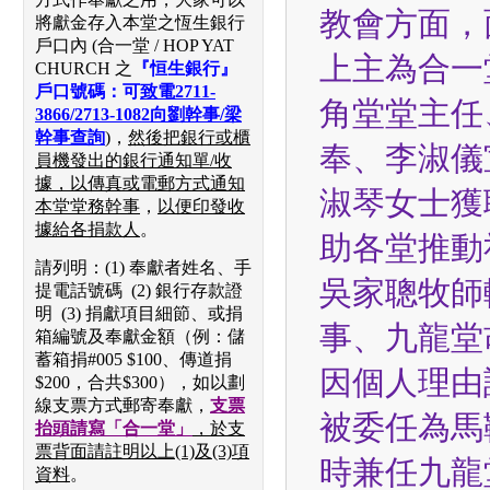
教會方面，
將獻金存入本堂之恆生銀行
戶口內 (合一堂 / HOP YAT
上主為合一
CHURCH 之
『恒生銀行』
戶口號碼：可
致電2711-
角堂堂主任
3866/2713-1082向劉幹事/梁
幹事查詢
)
，
然後
把銀行或櫃
奉、李淑儀
員機發出的銀行通知單/收
據，以傳真或電郵方式通知
淑琴女士獲
本堂堂務幹事
，
以便印發收
據給各捐款人
。
助各堂推動
請列明：(1) 奉獻者姓名、手
吳家聰牧師
提電話號碼 (2) 銀行存款證
明 (3) 捐獻項目細節、或捐
事、九龍堂
箱編號及奉獻金額（例：儲
蓄箱捐#005 $100、傳道捐
因個人理由
$200，合共$300），如以劃
線支票方式郵寄奉獻，
支票
被委任為馬
抬頭請寫「合一堂」
，於支
票背面請註明以上
(1)
及
(3)
項
時兼任九龍
資料
。