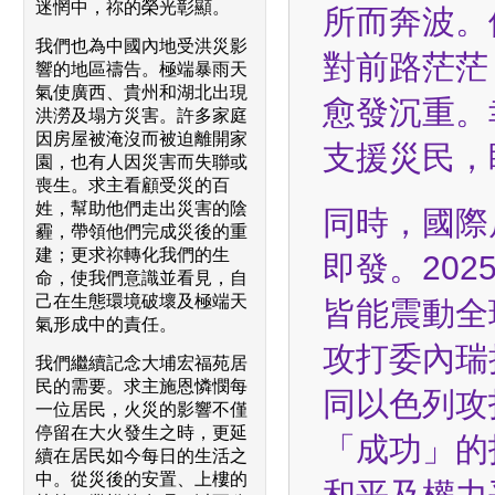
迷惘中，祢的榮光彰顯。
所而奔波。
我們也為中國內地受洪災影
對前路茫茫
響的地區禱告。極端暴雨天
氣使廣西、貴州和湖北出現
愈發沉重。
洪澇及塌方災害。許多家庭
因房屋被淹沒而被迫離開家
支援災民，
園，也有人因災害而失聯或
喪生。求主看顧受災的百
姓，幫助他們走出災害的陰
同時，國際
霾，帶領他們完成災後的重
建；更求祢轉化我們的生
即發。20
命，使我們意識並看見，自
己在生態環境破壞及極端天
皆能震動全
氣形成中的責任。
攻打委內瑞
我們繼續記念大埔宏福苑居
民的需要。求主施恩憐憫每
同以色列攻
一位居民，火災的影響不僅
停留在大火發生之時，更延
「成功」的
續在居民如今每日的生活之
中。從災後的安置、上樓的
和平及權力